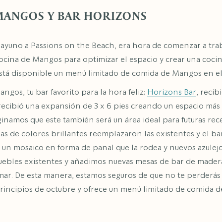
MANGOS Y BAR HORIZONS
yuno a Passions on the Beach, era hora de comenzar a trab
ina de Mangos para optimizar el espacio y crear una cocina
está disponible un menú limitado de comida de Mangos en e
angos, tu bar favorito para la hora feliz;
Horizons Bar
, reci
recibió una expansión de 3 x 6 pies creando un espacio má
maginamos que este también será un área ideal para futuras re
as de colores brillantes reemplazaron las existentes y el ba
n mosaico en forma de panal que la rodea y nuevos azulejos
ebles existentes y añadimos nuevas mesas de bar de madera
mar. De esta manera, estamos seguros de que no te perderás 
rincipios de octubre y ofrece un menú limitado de comida d