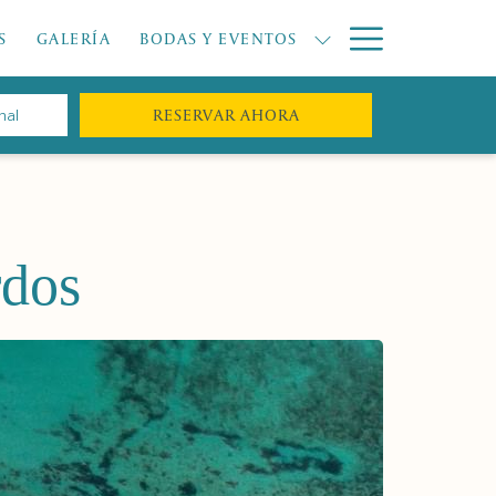
Hamburge
S
GALERÍA
BODAS Y EVENTOS
Menu
ABRE EN UNA NUEVA P
RESERVAR AHORA
rdos