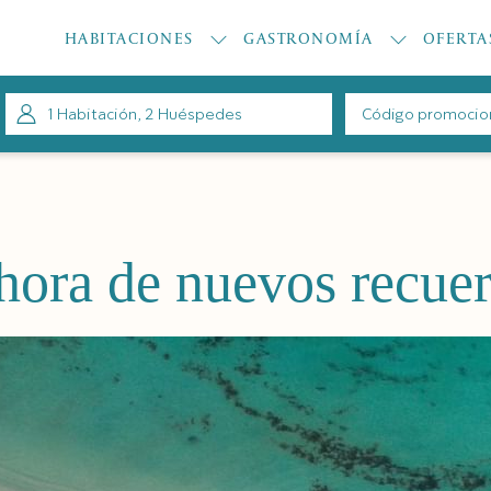
HABITACIONES
GASTRONOMÍA
OFERTA
1
Habitación
,
2
Huéspedes
Código
promocional
a
hora de nuevos recue