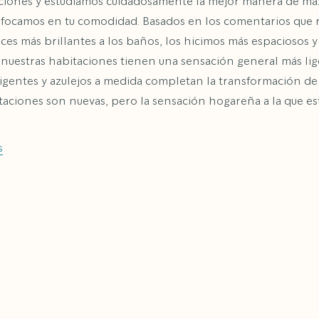
iones y estudiamos cuidadosamente la mejor manera de max
nfocamos en tu comodidad. Basados en los comentarios que 
es más brillantes a los baños, los hicimos más espaciosos y 
nuestras habitaciones tienen una sensación general más lige
ligentes y azulejos a medida completan la transformación de
aciones son nuevas, pero la sensación hogareña a la que es
s