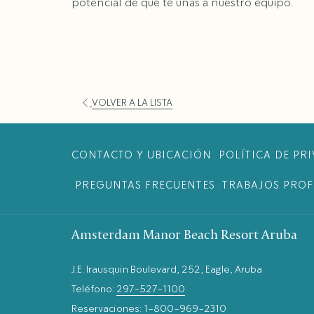
potencial de que te unas a nuestro equipo.
VOLVER A LA LISTA
CONTACTO Y UBICACIÓN
POLÍTICA DE PR
PREGUNTAS FRECUENTES
TRABAJOS PROF
Amsterdam Manor Beach Resort Aruba
J.E. Irausquin Boulevard, 252, Eagle, Aruba
Teléfono:
297-527-1100
Reservaciones:
1-800-969-2310