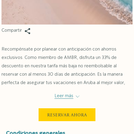
Compartir
Recompénsate por planear con anticipación con ahorros
exclusivos. Como miembro de AMBR, disfruta un 33% de
descuento en nuestra tarifa más baja no reembolsable al
reservar con al menos 30 días de anticipación. Es la manera
perfecta de asegurar tus vacaciones en Aruba al mejor valor,
garantizando tu lugar en Eagle Beach.
Leer más
Incluido en tu estadía
RESERVAR AHORA
33% de descuento en nuestra tarifa más baja no
reembolsable
Condiciones generales
Exclusivo para miembros AMBR