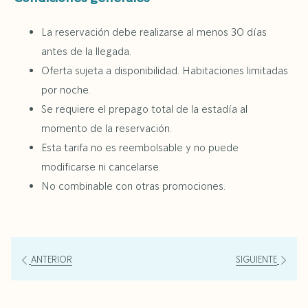
Fechas importantes
La reservación debe realizarse al menos 30 días
antes de la llegada.
Período de reservación:
Debe realizarse al menos 30 días
Oferta sujeta a disponibilidad. Habitaciones limitadas
antes de la llegada
por noche.
Período de viaje:
Válido todo el año
Se requiere el prepago total de la estadía al
momento de la reservación.
Categorías disponibles
Esta tarifa no es reembolsable y no puede
Esta oferta está disponible en todos los tipos de habitaciones,
modificarse ni cancelarse.
desde acogedores estudios hasta amplias suites.
No combinable con otras promociones.
Información de reservación
Reservaciones directas únicamente. Selecciona este paquete
en nuestro motor de reservaciones o contacta a nuestro equipo
ANTERIOR
SIGUIENTE
de Reservaciones para asistencia.