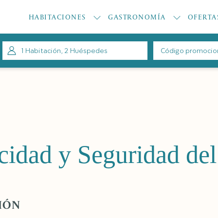
HABITACIONES
GASTRONOMÍA
OFERTA
1
Habitación
,
2
Huéspedes
Código
promocional
a
acidad y Seguridad del
IÓN